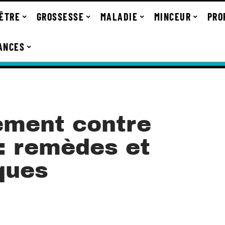
-ÊTRE
GROSSESSE
MALADIE
MINCEUR
PRO
ANCES
cement contre
 : remèdes et
ques