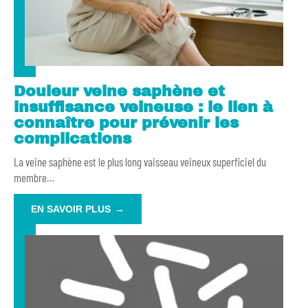
Douleur veine saphène et
insuffisance veineuse : le lien à
connaître pour prévenir les
complications
La veine saphène est le plus long vaisseau veineux superficiel du
membre
…
EN SAVOIR PLUS