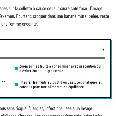
nes sur la sellette à cause de leur sucre côté face : l’image
 l’examen. Pourtant, croquer dans une banane mûre, pelée, reste
our une femme enceinte.
Zoom sur les fruits à consommer avec précaution ou
à éviter durant la grossesse
é de
Intégrer les fruits au quotidien : astuces pratiques et
conseils pour une alimentation équilibrée
tous sans risque. Allergies, infections liées à un lavage
la vigilance s’impose. Les recommandations autour des fruits