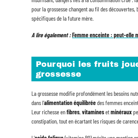
pour la grossesse changent au fil des découvertes, b
spécifiques de la future mère.
A lire également :
Femme enceinte : peut-elle m
Pourquoi les fruits jou
grossesse
La grossesse modifie profondément les besoins nutri
dans l’
alimentation équilibrée
des femmes enceintes
Leur richesse en
fibres
,
vitamines
et
minéraux
pe
constipation, tout en écartant les risques de carenc
L’
acide folique
(vitamine B9) mérite une mention spé