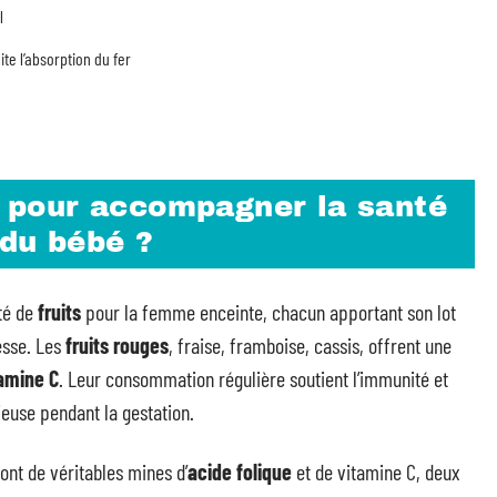
l
ite l’absorption du fer
er pour accompagner la santé
 du bébé ?
té de
fruits
pour la femme enceinte, chacun apportant son lot
esse. Les
fruits rouges
, fraise, framboise, cassis, offrent une
amine C
. Leur consommation régulière soutient l’immunité et
ieuse pendant la gestation.
nt de véritables mines d’
acide folique
et de vitamine C, deux