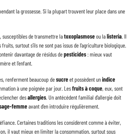
ndant la grossesse. Si la plupart trouvent leur place dans une
, susceptibles de transmettre la
toxoplasmose
ou la
listeria
. Il
fruits, surtout s’ils ne sont pas issus de l’agriculture biologique.
ontenir davantage de résidus de
pesticides
: mieux vaut
 mère et l’enfant.
gues, renferment beaucoup de
sucre
et possèdent un
indice
ommation à une poignée par jour. Les
fruits à coque
, eux, sont
déclencher des
allergies
. Un antécédent familial d’allergie doit
sage-femme
avant d’en introduire régulièrement.
éfiance. Certaines traditions les considèrent comme à éviter,
on, il vaut mieux en limiter la consommation, surtout sous