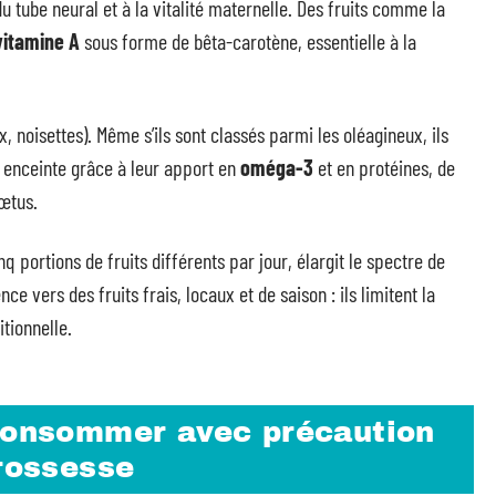
 tube neural et à la vitalité maternelle. Des fruits comme la
vitamine A
sous forme de bêta-carotène, essentielle à la
, noisettes). Même s’ils sont classés parmi les oléagineux, ils
e enceinte grâce à leur apport en
oméga-3
et en protéines, de
œtus.
q portions de fruits différents par jour, élargit le spectre de
 vers des fruits frais, locaux et de saison : ils limitent la
tionnelle.
 consommer avec précaution
grossesse