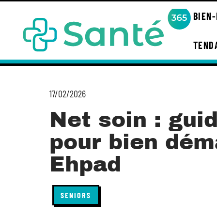
BIEN
TEND
17/02/2026
Net soin : gui
pour bien dém
Ehpad
SENIORS