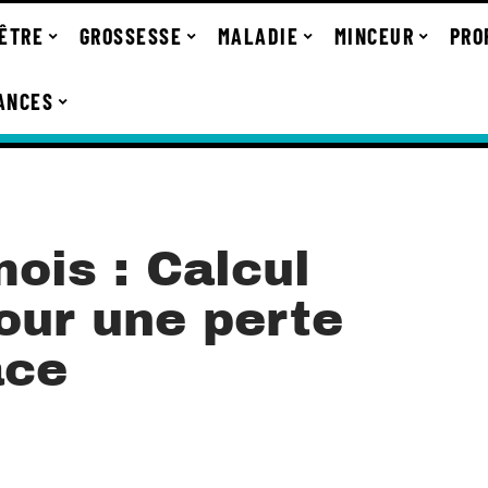
-ÊTRE
GROSSESSE
MALADIE
MINCEUR
PRO
ANCES
mois : Calcul
our une perte
ace