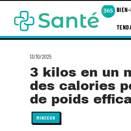
BIEN
TEND
13/10/2025
3 kilos en un 
des calories p
de poids effic
MINCEUR