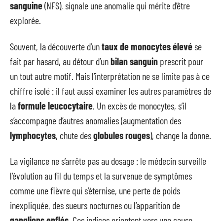
sanguine
(NFS), signale une anomalie qui mérite d’être
explorée.
Souvent, la découverte d’un
taux de monocytes élevé
se
fait par hasard, au détour d’un
bilan sanguin
prescrit pour
un tout autre motif. Mais l’interprétation ne se limite pas à ce
chiffre isolé : il faut aussi examiner les autres paramètres de
la
formule leucocytaire
. Un excès de monocytes, s’il
s’accompagne d’autres anomalies (augmentation des
lymphocytes
, chute des
globules rouges
), change la donne.
La vigilance ne s’arrête pas au dosage : le médecin surveille
l’évolution au fil du temps et la survenue de symptômes
comme une fièvre qui s’éternise, une perte de poids
inexpliquée, des sueurs nocturnes ou l’apparition de
ganglions enflés
. Ces indices orientent vers une cause