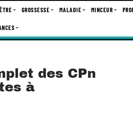
-ÊTRE
GROSSESSE
MALADIE
MINCEUR
PRO
ANCES
mplet des CPn
ates à