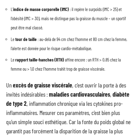
L’
indice de masse corporelle (IMC)
: il repère le surpoids (IMC > 25) et
l’obésité (IMC > 30), mais ne distingue pas la graisse du muscle – un sportif
peut être mal classé.
Le
tour de taille
: au-delà de 94 cm chez l’homme et 80 cm chez la femme,
l’alerte est donnée pour le risque cardio-métabolique.
Le
rapport taille-hanches (RTH)
affine encore : un RTH > 0,85 chez la
femme ou > 1,0 chez l’homme trahit trop de graisse viscérale.
Un
excès de graisse viscérale
, c’est ouvrir la porte à des
invités indésirables :
maladies cardiovasculaires
,
diabète
de type 2
, inflammation chronique via les cytokines pro-
inflammatoires. Mesurer ces paramètres, c’est bien plus
qu’un simple souci esthétique. Car la fonte du poids global ne
garantit pas forcément la disparition de la graisse la plus