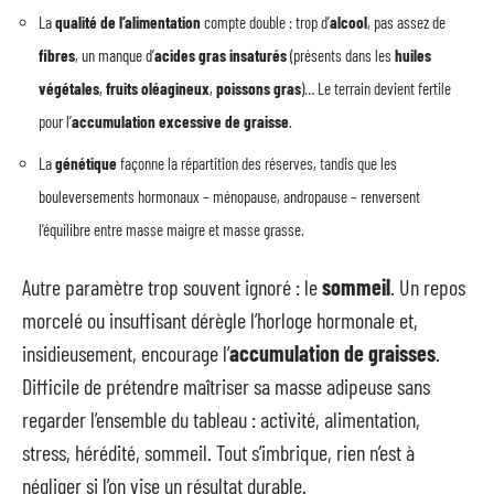
La
qualité de l’alimentation
compte double : trop d’
alcool
, pas assez de
fibres
, un manque d’
acides gras insaturés
(présents dans les
huiles
végétales
,
fruits oléagineux
,
poissons gras
)… Le terrain devient fertile
pour l’
accumulation excessive de graisse
.
La
génétique
façonne la répartition des réserves, tandis que les
bouleversements hormonaux – ménopause, andropause – renversent
l’équilibre entre masse maigre et masse grasse.
Autre paramètre trop souvent ignoré : le
sommeil
. Un repos
morcelé ou insuffisant dérègle l’horloge hormonale et,
insidieusement, encourage l’
accumulation de graisses
.
Difficile de prétendre maîtriser sa masse adipeuse sans
regarder l’ensemble du tableau : activité, alimentation,
stress, hérédité, sommeil. Tout s’imbrique, rien n’est à
négliger si l’on vise un résultat durable.