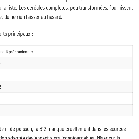
 à la liste. Les céréales complètes, peu transformées, fournissent
et de ne rien laisser au hasard.
orts principaux :
ine B prédominante
9
3
9
e ni de poisson, la B12 manque cruellement dans les sources
tion adaptée deviennent alors incontournables. Miser sur la