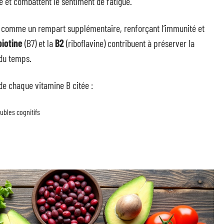
ire et combattent le sentiment de fatigue.
 comme un rempart supplémentaire, renforçant l’immunité et
biotine
(B7) et la
B2
(riboflavine) contribuent à préserver la
 du temps.
 de chaque vitamine B citée :
ubles cognitifs