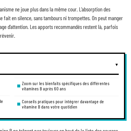
rganisme ne joue plus dans la même cour. L’absorption des
 se fait en silence, sans tambours ni trompettes. On peut manger
age d’attention. Les apports recommandés restent là, parfois
révenir.
Zoom sur les bienfaits spécifiques des différentes
vitamines B après 60 ans
de
Conseils pratiques pour intégrer davantage de
vitamine B dans votre quotidien
mine B ne trônent pas toujours en haut de la liste des courses