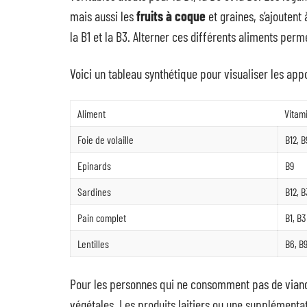
mais aussi les
fruits à coque
et graines, s’ajoutent
la B1 et la B3. Alterner ces différents aliments perm
Voici un tableau synthétique pour visualiser les app
Aliment
Vitam
Foie de volaille
B12, B
Epinards
B9
Sardines
B12, B
Pain complet
B1, B3
Lentilles
B6, B
Pour les personnes qui ne consomment pas de viand
végétales. Les produits laitiers ou une supplémenta