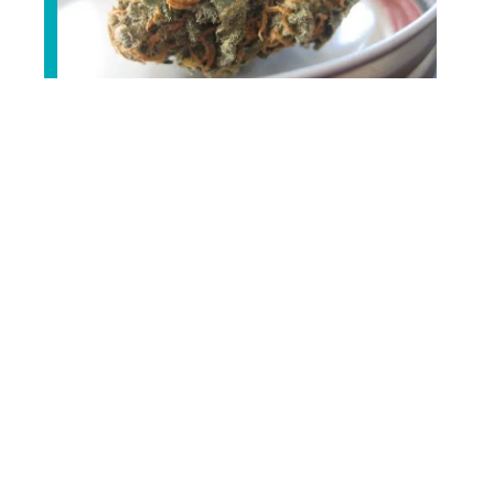
La consommation de CBD
améliore-t-elle vraiment le bien-
être au quotidien ?
Les agrumes et leur particularité