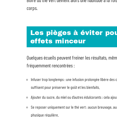
Boire du thé vert devient alors une habitude à la fo
corps.
Les pièges à éviter po
effets minceur
Quelques écueils peuvent freiner les résultats, mêm
fréquemment rencontrées :
Infuser trop longtemps : une infusion prolongée libère de
suffisent pour préserver le goût et les bienfaits.
Ajouter du sucre, du miel ou d’autres édulcorants : cela ajout
Se reposer uniquement sur le thé vert : aucun breuvage, auss
physique régulière.