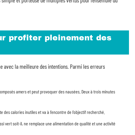
is simple et porteuse de multiples vertus pour l’ensemble du
ur profiter pleinement des
e avec la meilleure des intentions. Parmi les erreurs
s composés amers et peut provoquer des nausées. Deux à trois minutes
e des calories inutiles et va à l’encontre de l’objectif recherché.
i vert soit-il, ne remplace une alimentation de qualité et une activité